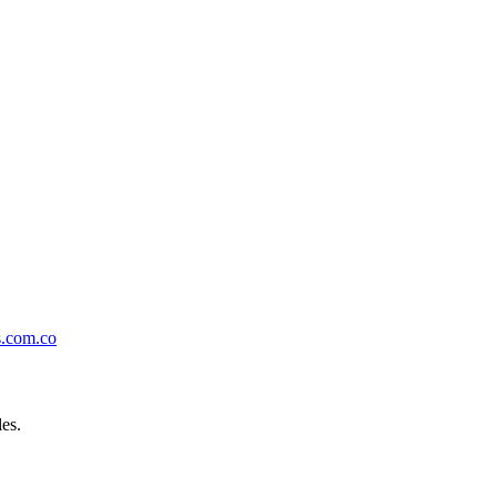
.com.co
es.